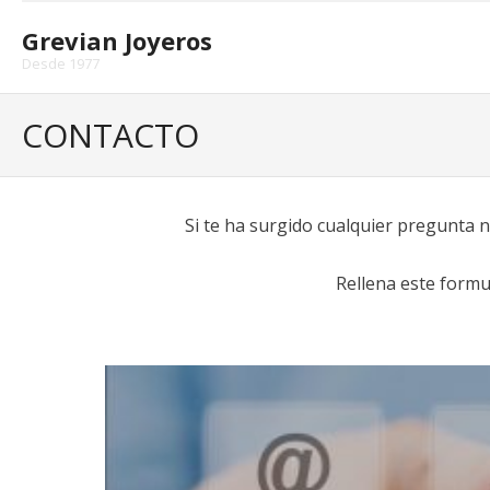
Skip
to
Grevian Joyeros
content
Desde 1977
CONTACTO
Si te ha surgido cualquier pregunta 
Rellena este formu