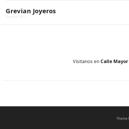
Skip
to
Grevian Joyeros
content
Desde 1977
Visitanos en
Calle Mayor
Theme 